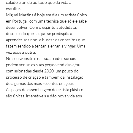
colado e unido ao todo que dá vida à 
escultura.
Miguel Martins é hoje em dia um artista único 
em Portugal, com uma técnica que só ele sabe 
desenvolver. Com o espírito autodidata, 
desde cedo que se que se predispôs a 
aprender sozinho, a buscar os conceitos que 
fazem sentido a tentar, a errar, a vingar. Uma 
vez após a outra.
No seu website e nas suas redes sociais 
podem ver-se as suas peças vendidas e/ou 
comissionadas desde 2020, um pouco do 
processo de criação e também da instalação 
de algumas das mais recentes criações.
As peças de assemblagem do artista plástico 
são únicas, irrepetíveis e dão nova vida aos 
antigos postigos em madeira.
Para conhecer mais sobre o seu trabalho: 
www.miguelmartinswork.com